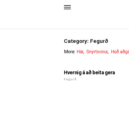
Category: Fegurð
More:
Hár
,
Snyrtivörur
,
Húð aðg
Hvernig á að beita gera
Fegurð