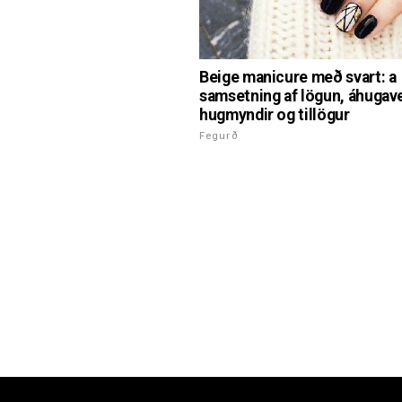
Beige manicure með svart: a
samsetning af lögun, áhugav
hugmyndir og tillögur
Fegurð