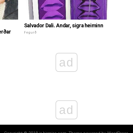
Salvador Dali. Andar, sigra heiminn
erðar
Fegurð
ad
ad