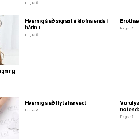
Fegurð
Hvernig á að sigrast á klofna enda í
Brothæt
hárinu
Fegurð
Fegurð
lagning
Hvernig á að flýta hárvexti
Vörulýs
notend
Fegurð
Fegurð