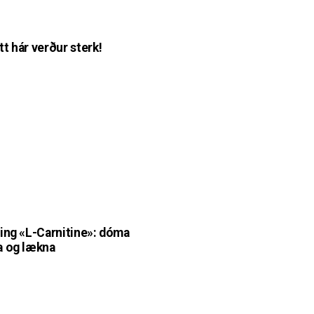
t hár verður sterk!
ing «L-Carnitine»: dóma
a og lækna