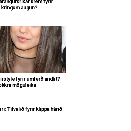
árangursríkar krem fyrir
í kringum augun?
irstyle fyrir umferð andlit?
okkra möguleika
i: Tilvalið fyrir klippa hárið