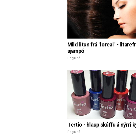
Mild litun frá "loreal" - litaref
sjampó
Fegurð
Tertio - hlaup skúffu á nýrri 
Fegurð