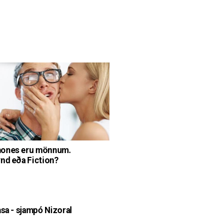
ones eru mönnum.
nd eða Fiction?
asa - sjampó Nizoral