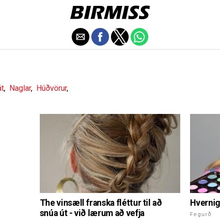
át
,
Naglar
,
Húðvörur
,
The vinsæll franska fléttur til að
Hvernig 
snúa út - við lærum að vefja
Fegurð