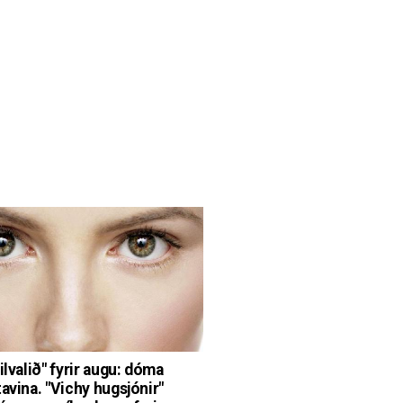
ilvalið" fyrir augu: dóma
tavina. "Vichy hugsjónir"