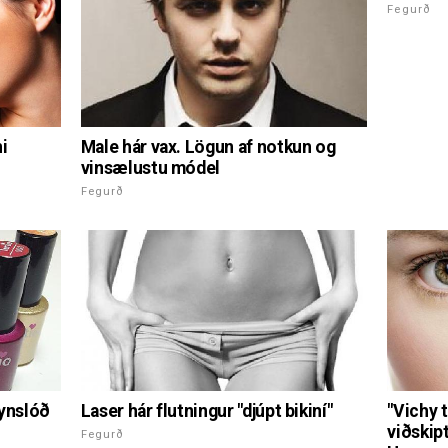
Fegurð
Male hár vax. Lögun af notkun og
ni
vinsælustu módel
Fegurð
Laser hár flutningur "djúpt bikiní"
kynslóð
"Vichy t
viðskip
Fegurð