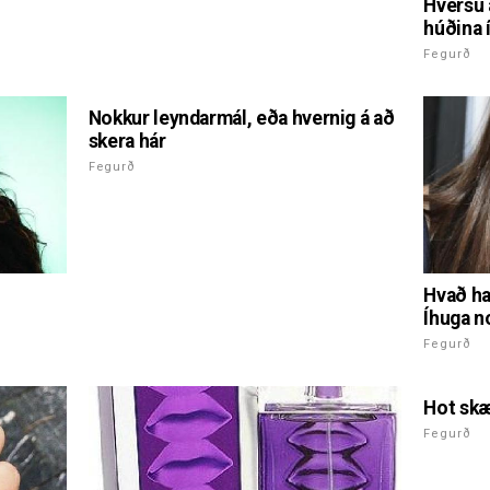
Hversu 
húðina 
Fegurð
Nokkur leyndarmál, eða hvernig á að
skera hár
Fegurð
Hvað ha
Íhuga n
Fegurð
Hot skær
Fegurð