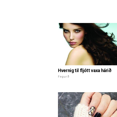
Hvernig til fljótt vaxa hárið
Fegurð