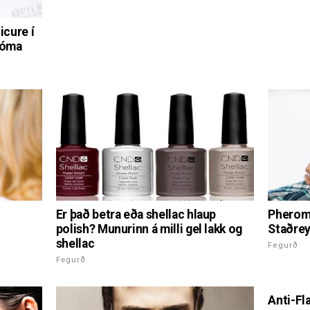
icure í
dóma
Er það betra eða shellac hlaup
Pherom
polish? Munurinn á milli gel lakk og
Staðrey
shellac
Fegurð
Fegurð
Anti-Fl